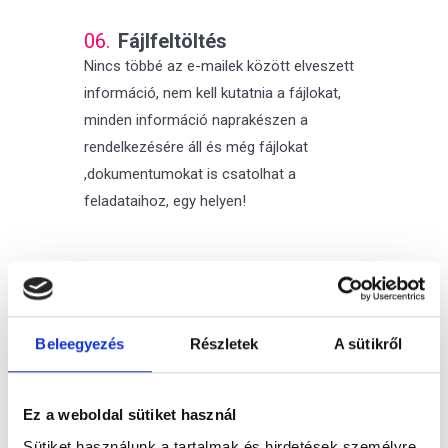
06.
Fájlfeltöltés
Nincs többé az e-mailek között elveszett
információ, nem kell kutatnia a fájlokat,
minden információ naprakészen a
rendelkezésére áll és még fájlokat
,dokumentumokat is csatolhat a
feladataihoz, egy helyen!
Kösse össze CRM
+1
modulunkal!
Beleegyezés
Részletek
A sütikről
Használja ki Feladatkiosztás modulunk
legnagyobb erősségeit és kösse össze
Ez a weboldal sütiket használ
CRM modulunkkal! A két modul együttes
Sütiket használunk a tartalmak és hirdetések személyre