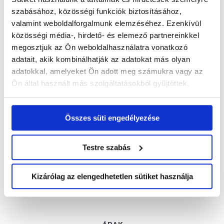
használatával az ügyfeleihez, projektjeihez
szabásához, közösségi funkciók biztosításához,
kötött feladatait is profi módon kezelheti.
valamint weboldalforgalmunk elemzéséhez. Ezenkívül
Ne engedje, hogy egy elfelejtett e-mail vagy
közösségi média-, hirdető- és elemező partnereinkkel
találkozó álljon útjába az Ön sikeres
megosztjuk az Ön weboldalhasználatra vonatkozó
értékesítéseinek!
adatait, akik kombinálhatják az adatokat más olyan
További információt CRM rendszerünkről itt
adatokkal, amelyeket Ön adott meg számukra vagy az
Ön által használt más szolgáltatásokból gyűjtöttek.
(link)
talál
Összes süti engedélyezése
Kérdésem van!
Tetszik, regisztrálok
Testre szabás
Kizárólag az elengedhetetlen sütiket használja