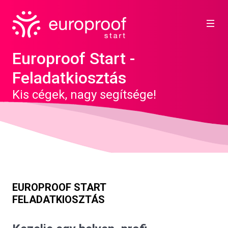
Europroof Start -
Feladatkiosztás
Kis cégek, nagy segítsége!
EUROPROOF START
FELADATKIOSZTÁS