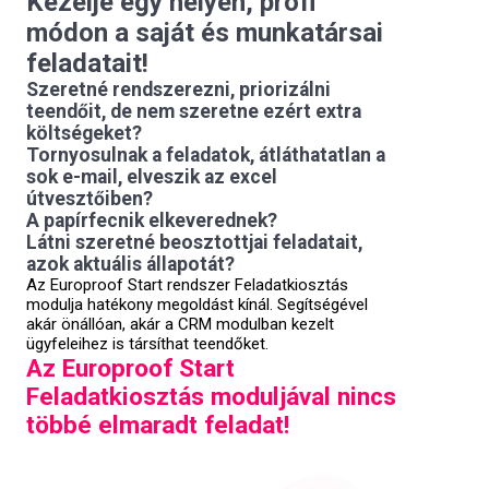
Kezelje egy helyen, profi
módon a saját és munkatársai
feladatait!
Szeretné rendszerezni, priorizálni
teendőit, de nem szeretne ezért extra
költségeket?
Tornyosulnak a feladatok, átláthatatlan a
sok e-mail, elveszik az excel
útvesztőiben?
A papírfecnik elkeverednek?
Látni szeretné beosztottjai feladatait,
azok aktuális állapotát?
Az Europroof Start rendszer Feladatkiosztás
modulja hatékony megoldást kínál. Segítségével
akár önállóan, akár a CRM modulban kezelt
ügyfeleihez is társíthat teendőket.
Az Europroof Start
Feladatkiosztás moduljával nincs
többé elmaradt feladat!