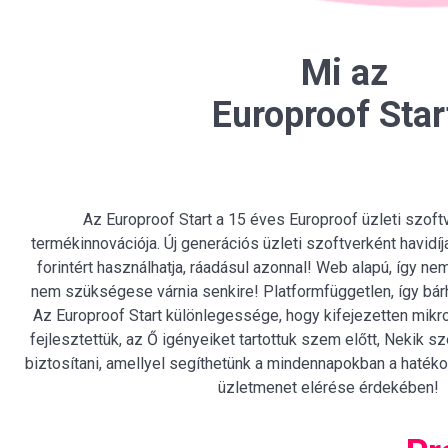
Mi az
Europroof Star
Az Europroof Start a 15 éves Europroof üzleti szoft
termékinnovációja. Új generációs üzleti szoftverként havidí
forintért használhatja, ráadásul azonnal! Web alapú, így nem
nem szükségese várnia senkire! Platformfüggetlen, így bárh
Az Europroof Start különlegessége, hogy kifejezetten mikr
fejlesztettük, az Ő igényeiket tartottuk szem előtt, Nekik 
biztosítani, amellyel segíthetünk a mindennapokban a hat
üzletmenet elérése érdekében!