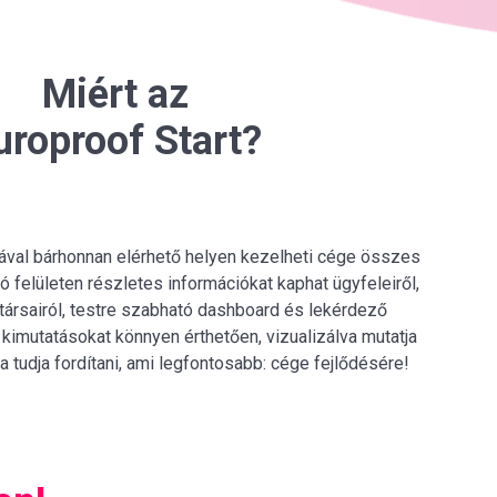
Miért az
uroproof Start?
tával bárhonnan elérhető helyen kezelheti cége összes
ató felületen részletes információkat kaphat ügyfeleiről,
katársairól, testre szabható dashboard és lekérdező
kimutatásokat könnyen érthetően, vizualizálva mutatja
a tudja fordítani, ami legfontosabb: cége fejlődésére!