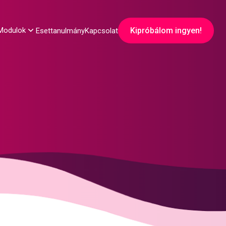
Kipróbálom ingyen!
Modulok
Esettanulmány
Kapcsolat