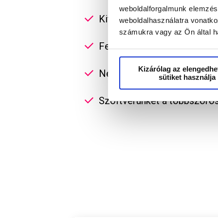
weboldalforgalmunk elemzésé
Kifejezetten kisvállalkozáso
weboldalhasználatra vonatko
számukra vagy az Ön által ha
Felhasználóbarát felülete n
Kizárólag az elengedhe
Nem kell telepíteni: web al
sütiket használja
Szoftverünket a többszörös