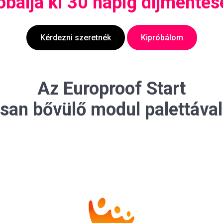
óbálja ki 30 napig díjmentes
Kérdezni szeretnék
Kipróbálom
Az Europroof Start
san bővülő modul palettával 