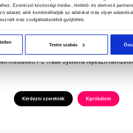
hez. Ezenkívül közösségi média-, hirdető- és elemező partner
knak fejlesztettük.
zó adatait, akik kombinálhatják az adatokat más olyan adatokka
sznált más szolgáltatásokból gyűjtöttek.
éhány órán belül mindenki kedvencévé válik.
tetlen
apú, platformfüggetlen, és bármilyen eszközről bárh
Testre szabás
Össz
en minősített PC Trade Systems fejleszti nemzetköz
Kérdezni szeretnék
Kipróbálom