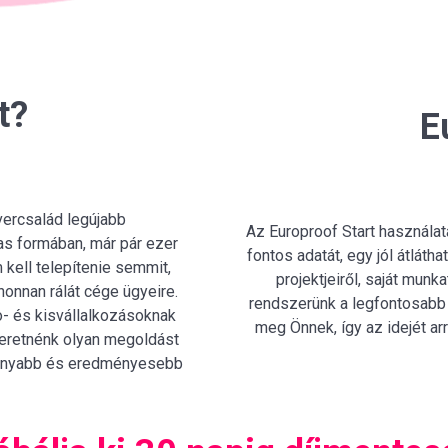
t?
E
vercsalád legújabb
Az Europroof Start használa
jas formában, már pár ezer
fontos adatát, egy jól átláth
 kell telepítenie semmit,
projektjeiről, saját mun
onnan rálát cége ügyeire.
rendszerünk a legfontosabb 
o- és kisvállalkozásoknak
meg Önnek, így az idejét arr
szeretnénk olyan megoldást
ékonyabb és eredményesebb