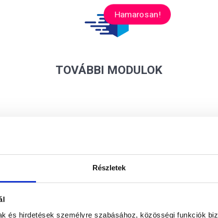
Hamarosan!
TOVÁBBI MODULOK
Miért szeretik partnereink
az Europroof Start-ot?
Részletek
ál
már havi 6.900 Forinttól elérhető a kényelmes cégv
mak és hirdetések személyre szabásához, közösségi funkciók biz