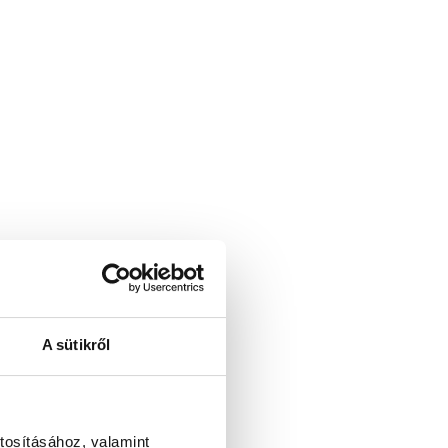
A sütikről
ezetés.
tosításához, valamint