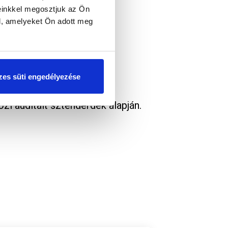
einkkel megosztjuk az Ön
l, amelyeket Ön adott meg
onnan elérhető.
es süti engedélyezése
i auditált sztenderdek alapján.