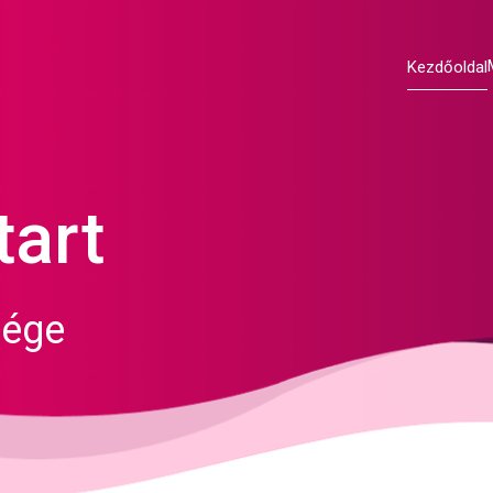
Kezdőoldal
tart
sége