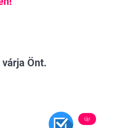
en!
várja Önt.
Új!